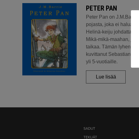
PETER PAN
Peter Pan on J.M.Barrien
pojasta, joka ei halua k
Helinä-keiju johdattava
Mikä-mikä-maahan, joka 
taikaa. Tämän lyhennelly
kuvittanut Sebastian Gi
yli 5-vuotiaille.
Lue lisää
SADUT
TEKIJÄT