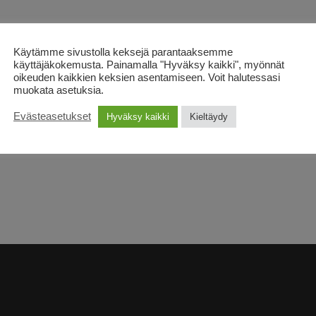
 rakastettu tarina lentävästä
Käytämme sivustolla keksejä parantaaksemme
asvaa aikuiseksi. Peter Pan ja
käyttäjäkokemusta. Painamalla "Hyväksy kaikki", myönnät
t Leenan, Jukan ja Mikon
oikeuden kaikkien keksien asentamiseen. Voit halutessasi
on täynnä seikkailua ja
muokata asetuksia.
n iltasatuversion kirjasta on
Evästeasetukset
Hyväksy kaikki
Kieltäydy
acobino. Satu sopii parhaiten