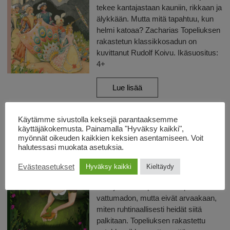
tekee kantajastaan kauniin, rikkaan ja
älykkään. Mutta mitä tapahtuu, kun
helmi katoaa? Zacharias Topeliuksen
rakastetun klassikkosadun on
kuvittanut Rudolf Koivu. Ikäsuositus:
4+
Lue lisää
Käytämme sivustolla keksejä parantaaksemme
käyttäjäkokemusta. Painamalla "Hyväksy kaikki",
myönnät oikeuden kaikkien keksien asentamiseen. Voit
halutessasi muokata asetuksia.
Evästeasetukset
Hyväksy kaikki
Kieltäydy
VATTUMATO
Aina ja Teresia pelastavat pienen
vattumadon, mutta eivät arvaakaan,
miten ruhtinaallisesti heidät siitä
palkitaan. Topeliuksen rakastettu