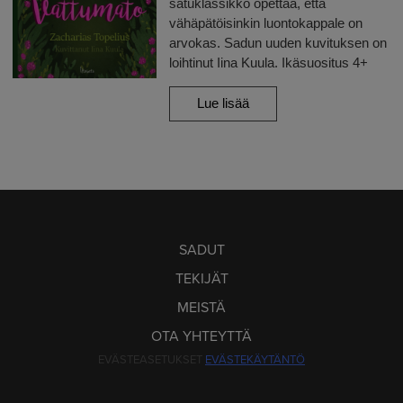
satuklassikko opettaa, että
vähäpätöisinkin luontokappale on
arvokas. Sadun uuden kuvituksen on
loihtinut Iina Kuula. Ikäsuositus 4+
Lue lisää
SADUT
TEKIJÄT
MEISTÄ
OTA YHTEYTTÄ
EVÄSTEASETUKSET
EVÄSTEKÄYTÄNTÖ