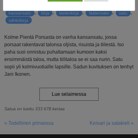
Avainsanat
,
,
,
,
e-kirja
eläinsadut
ilmainen
iltasatu
,
,
,
,
,
kansansatu
kirja
lastenkirja
lastensatu
satu
sähkökirja
Kolme Pientä Porsasta on vanha kansansatu, jossa
porsaat rakentavat talonsa oljista, risuista ja tiilestä. Iso
paha susi onnistuu puhaltamaan kumoon kaksi
ensimmäistä taloa, mutta tiilitaloa se ei saa nurin. Satu
sopii yli kolmivuotiaille lapsille. Sadun kuvituksen on tenhyt
Jani Ikonen.
Lue selaimessa
Satua on luettu 333 678 kertaa
« Todellinen prinsessa
Keisari ja satakieli »
ARTIKKELIEN