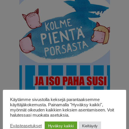
Käytämme sivustolla keksejä parantaaksemme
käyttäjäkokemusta. Painamalla "Hyväksy kaikki",
Kuvittanut
Jani Ikonen
myönnät oikeuden kaikkien keksien asentamiseen. Voit
halutessasi muokata asetuksia.
Lyhennetty suomennos
Kati Weiss
Julkaistu
29.11.2018
Evästeasetukset
Hyväksy kaikki
Kieltäydy