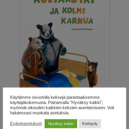
Käytämme sivustolla keksejä parantaaksemme
käyttäjäkokemusta. Painamalla "Hyväksy kaikki",
Kirjoittanut
Robert Southey
myönnät oikeuden kaikkien keksien asentamiseen. Voit
halutessasi muokata asetuksia.
Kuvittanut
Päivi Pirhonen
Evästeasetukset
Hyväksy kaikki
Kieltäydy
Lyhennetty suomennos
Kati Weiss