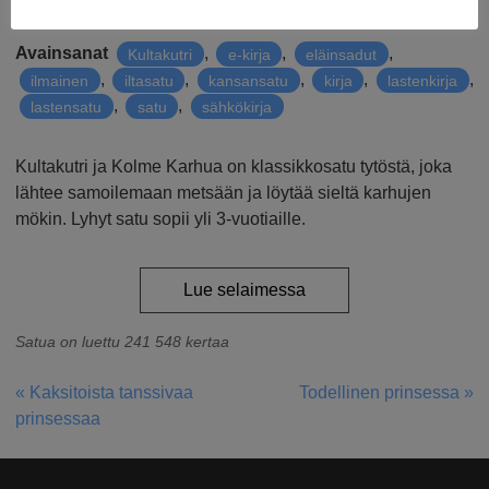
Julkaistu
31.8.2018
Avainsanat
,
,
,
Kultakutri
e-kirja
eläinsadut
,
,
,
,
,
ilmainen
iltasatu
kansansatu
kirja
lastenkirja
,
,
lastensatu
satu
sähkökirja
Kultakutri ja Kolme Karhua on klassikkosatu tytöstä, joka
lähtee samoilemaan metsään ja löytää sieltä karhujen
mökin. Lyhyt satu sopii yli 3-vuotiaille.
Lue selaimessa
Satua on luettu 241 548 kertaa
« Kaksitoista tanssivaa
Todellinen prinsessa »
ARTIKKELIEN
prinsessaa
SELAUS