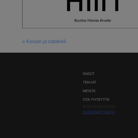
« Keisari ja satakieli
ARTIKKELIEN
SELAUS
SADUT
TEKIJÄT
MEISTÄ
OTA YHTEYTTÄ
EVÄSTEASETUKSET
EVÄSTEKÄYTÄNTÖ