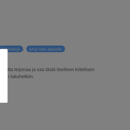
,
lastenkirja
lyhyt satu lapselle
nutta leijonaa ja saa tästä itselleen kiitollisen
nkin lukuhetkiin.