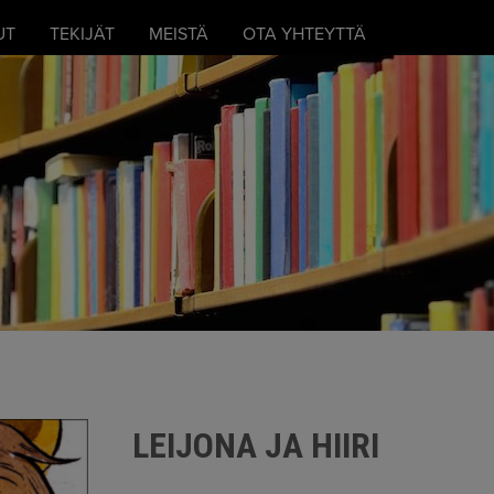
UT
TEKIJÄT
MEISTÄ
OTA YHTEYTTÄ
LEIJONA JA HIIRI