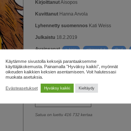
Kirjoittanut
Aisopos
Kuvittanut
Hanna Arvola
Lyhennetty suomennos
Kati Weiss
Julkaistu
18.2.2019
Avainsanat
,
,
,
e-kirja
eläinsadut
iPad
Käytämme sivustolla keksejä parantaaksemme
käyttäjäkokemusta. Painamalla "Hyväksy kaikki", myönnät
Klassikkosadussa pieni hiiri auttaa pulaan joutu
oikeuden kaikkien keksien asentamiseen. Voit halutessasi
ystävän. Lyhyt iltasatu sopii perheen pienimpie
muokata asetuksia.
Evästeasetukset
Hyväksy kaikki
Kieltäydy
Lue selaimessa
Satua on luettu 416 732 kertaa