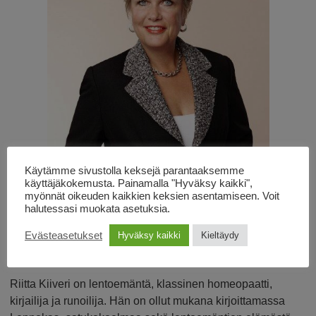
Käytämme sivustolla keksejä parantaaksemme
käyttäjäkokemusta. Painamalla "Hyväksy kaikki",
myönnät oikeuden kaikkien keksien asentamiseen. Voit
halutessasi muokata asetuksia.
Evästeasetukset
Hyväksy kaikki
Kieltäydy
Riitta Kiiveri on lentoemäntä, klassinen homeopaatti,
kirjailija ja runoilija. Hän on ollut mukana kirjoittamassa