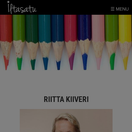
Skip
☰ MENU
to
content
RIITTA KIIVERI