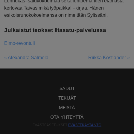
Lennokas–satukokoelmaa sekä lentoemäntien elämästä
kertovaa Taivas mikä työpaikka! –kirjaa. Hänen
esikoisrunokokoelmansa on nimeltään Sylissäni.
Julkaistut teokset Iltasatu-palvelussa
Elmo-revontuli
« Alexandra Salmela
Riikka Kostiander »
ARTIKKELIEN
SELAUS
SADUT
TEKIJÄT
MEISTÄ
OTA YHTEYTTÄ
EVÄSTEASETUKSET
EVÄSTEKÄYTÄNTÖ