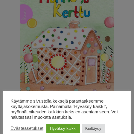
Käytämme sivustolla keksejä parantaaksemme
käyttäjäkokemusta. Painamalla "Hyväksy kaikki",
Kirjoittanut
Grimmin veljekset
myönnät oikeuden kaikkien keksien asentamiseen. Voit
halutessasi muokata asetuksia.
Kuvittanut
Kirsi Cabannes
Evästeasetukset
Hyväksy kaikki
Kieltäydy
Lyhennetty suomennos
Kati Weiss