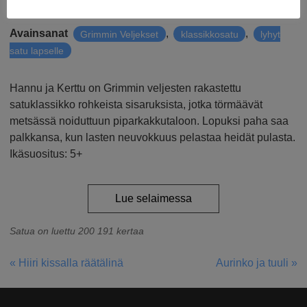
Julkaistu
7.1.2017
Avainsanat
,
,
Grimmin Veljekset
klassikkosatu
lyhyt
satu lapselle
Hannu ja Kerttu on Grimmin veljesten rakastettu
satuklassikko rohkeista sisaruksista, jotka törmäävät
metsässä noiduttuun piparkakkutaloon. Lopuksi paha saa
palkkansa, kun lasten neuvokkuus pelastaa heidät pulasta.
Ikäsuositus: 5+
Lue selaimessa
Satua on luettu 200 191 kertaa
« Hiiri kissalla räätälinä
Aurinko ja tuuli »
ARTIKKELIEN
SELAUS