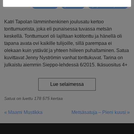
Avainsanat
,
,
Tonttusatu
joulusatu
lyhyt satu lapselle
Katri Tapolan lämminhenkinen joulusatu kertoo
tonttumuorista, joka eli punaisessa tuvassa metsän
keskellä. Tonttumuori oli lajiltaan kotitonttu ja hänellä oli
tapana avata ovi kaikille tulijoille, sillä parempaa ei
olekaan kuin ystävät ja yhteen hiileen puhaltaminen. Satua
kuvittavat Jenny Nyströmin vanhat tonttukuvat. Tarina on
julkaistu aiemmin Sieppo-lehdessä 6/2015. Ikäsuositus 4+
Lue selaimessa
Satua on luettu 178 575 kertaa
« Maami Mustikka
Metsäsatuja – Pieni kuusi »
ARTIKKELIEN
SELAUS