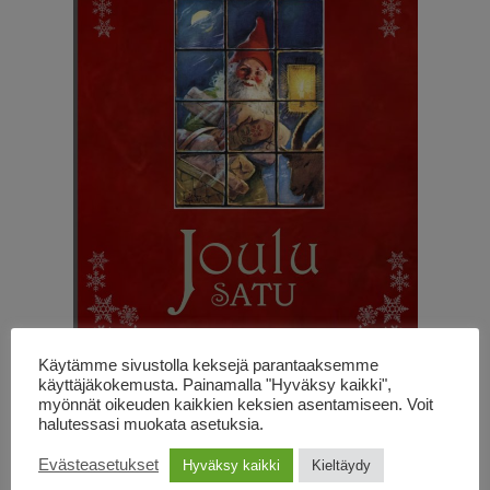
Käytämme sivustolla keksejä parantaaksemme
käyttäjäkokemusta. Painamalla "Hyväksy kaikki",
Kirjoittanut
Katri Tapola
myönnät oikeuden kaikkien keksien asentamiseen. Voit
halutessasi muokata asetuksia.
Kuvittanut
Jenny Nyström
Evästeasetukset
Hyväksy kaikki
Kieltäydy
Julkaistu
27.11.2016