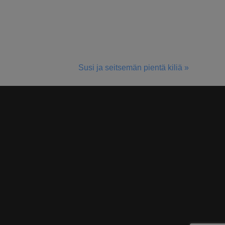
Susi ja seitsemän pientä kiliä »