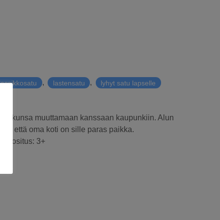
,
,
lassikkosatu
lastensatu
lyhyt satu lapselle
sserkkunsa muuttamaan kanssaan kaupunkiin. Alun
in, että oma koti on sille paras paikka.
käsuositus: 3+