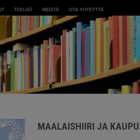
UT
TEKIJÄT
MEISTÄ
OTA YHTEYTTÄ
MAALAISHIIRI JA KAUPUN