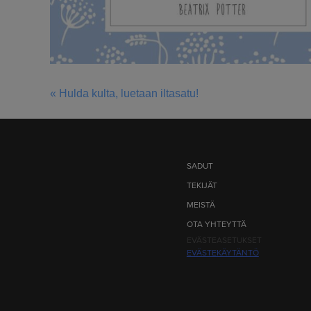
« Hulda kulta, luetaan iltasatu!
ARTIKKELIEN
SELAUS
SADUT
TEKIJÄT
MEISTÄ
OTA YHTEYTTÄ
EVÄSTEASETUKSET
EVÄSTEKÄYTÄNTÖ