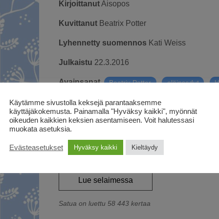
Kirjoittanut
Aisopos
Kuvittanut
Beatrix Potter
Lyhennetty suomennos
Kati Weiss
Julkaistu
22.3.2016
Avainsanat
,
,
Beatrix Potter
eläinsadut
k
Käytämme sivustolla keksejä parantaaksemme
käyttäjäkokemusta. Painamalla "Hyväksy kaikki", myönnät
Kaupunkilaishiiri houkuttelee köyhän maalai
oikeuden kaikkien keksien asentamiseen. Voit halutessasi
ihastuksen jälkeen maalaishiiri huomaa kuitenk
muokata asetuksia.
Klassikkosadun on kuvittanut Beatrix Potter. I
Evästeasetukset
Hyväksy kaikki
Kieltäydy
Lue selaimessa
Satua on luettu 58 443 kertaa