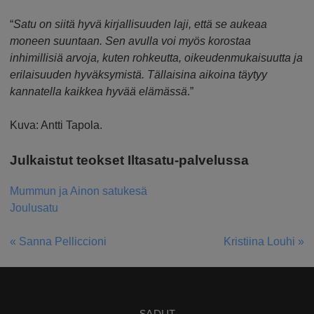
“
Satu on siitä hyvä kirjallisuuden laji, että se aukeaa
moneen suuntaan. Sen avulla voi myös korostaa
inhimillisiä arvoja, kuten rohkeutta, oikeudenmukaisuutta ja
erilaisuuden hyväksymistä. Tällaisina aikoina täytyy
kannatella kaikkea hyvää elämässä
.”
Kuva: Antti Tapola.
Julkaistut teokset Iltasatu-palvelussa
Mummun ja Ainon satukesä
Joulusatu
« Sanna Pelliccioni
Kristiina Louhi »
ARTIKKELIEN
SELAUS