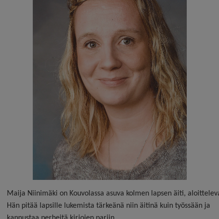
Maija Niinimäki on K
ouvola
ssa asuva kolmen lapsen äiti, aloitteleva
Hän pitää lapsille lukemista tärkeänä niin äitinä kuin työssään ja
kannustaa perheitä kirjojen pariin.