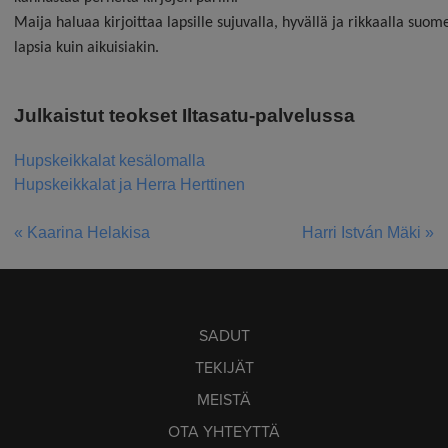
Maija
haluaa kirjoittaa lapsille sujuvalla, hyvällä ja rikkaalla suom
lapsia kuin aikuisiakin.
Julkaistut teokset Iltasatu-palvelussa
Hupskeikkalat kesälomalla
Hupskeikkalat ja Herra Herttinen
« Kaarina Helakisa
Harri István Mäki »
ARTIKKELIEN
SELAUS
SADUT
TEKIJÄT
MEISTÄ
OTA YHTEYTTÄ