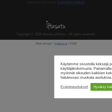
EVÄSTEASETUKSET
EVÄSTEKÄYTÄNTÖ
Copyright © 2026 Iltasatu-yhdistys. All rights reserved.
Web design |
ViaNueva
| 2026
Käytämme sivustolla keksejä
käyttäjäkokemusta. Painamalla
myönnät oikeuden kaikkien kek
halutessasi muokata asetuksia.
Evästeasetukset
Hyväksy kai