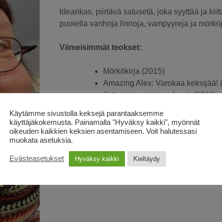
Idearikas, piirtävä satusetä, joka syyttää ja kii
puolella vanhoja linnoja, vampyyreja ja mörkö
Viimeisimmät teokset:
Mörkökirja (2015)
Amazing Alex: Varokaa keksijää! 
Jotka istuvat pimeydessä (2013)
Sipsu teatterihamsteri (2013)
Käytämme sivustolla keksejä parantaaksemme
Jakke ja mustat arkut (2013)
käyttäjäkokemusta. Painamalla "Hyväksy kaikki", myönnät
oikeuden kaikkien keksien asentamiseen. Voit halutessasi
muokata asetuksia.
Julkaistut teokset Iltasatu-palvelus
Evästeasetukset
Hyväksy kaikki
Kieltäydy
Pikkuruisin mörkö