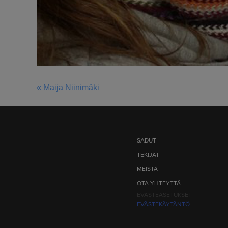
« Maija Niinimäki
ARTIKKELIEN
SELAUS
SADUT
TEKIJÄT
MEISTÄ
OTA YHTEYTTÄ
EVÄSTEASETUKSET
EVÄSTEKÄYTÄNTÖ