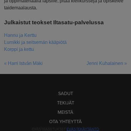
ja oppimateriaalia lapsille, pitää kielikursseja ja opiskelee
taidemaalausta.
Julkaistut teokset Iltasatu-palvelussa
Hannu ja Kerttu
Lumikki ja seitsemän kääpiötä
Korppi ja kettu
« Harri István Mäki
Jenni Kuhalainen »
ARTIKKELIEN
SELAUS
SADUT
TEKIJÄT
MEISTÄ
OTA YHTEYTTÄ
EVÄSTEASETUKSET
EVÄSTEKÄYTÄNTÖ