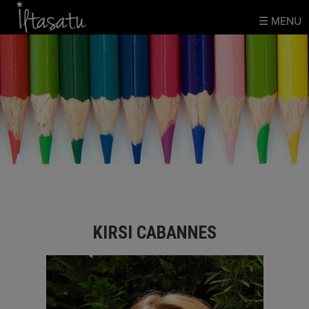
Skip
☰ MENU
to
content
KIRSI CABANNES