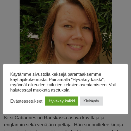
Käytämme sivustolla keksejä parantaaksemme
käyttäjäkokemusta. Painamalla "Hyväksy kaikki",
myönnät oikeuden kaikkien keksien asentamiseen. Voit
halutessasi muokata asetuksia.
Evästeasetukset
Hyväksy kaikki
Kieltäydy
Kirsi Cabannes on Ranskassa asuva kuvittaja ja
englannin sekä venäjän opettaja. Hän suunnittelee kirjoja